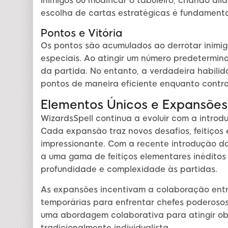
inimigos ou modificar o tabuleiro, criando al
escolha de cartas estratégicas é fundamenta
Pontos e Vitória
Os pontos são acumulados ao derrotar inimigo
especiais. Ao atingir um número predetermi
da partida. No entanto, a verdadeira habili
pontos de maneira eficiente enquanto control
Elementos Únicos e Expansões
WizardsSpell continua a evoluir com a intro
Cada expansão traz novos desafios, feitiços
impressionante. Com a recente introdução d
a uma gama de feitiços elementares inéditos
profundidade e complexidade às partidas.
As expansões incentivam a colaboração entr
temporárias para enfrentar chefes poderosos
uma abordagem colaborativa para atingir o
tradicionalmente individualista.