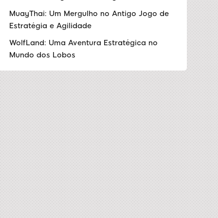
MuayThai: Um Mergulho no Antigo Jogo de
Estratégia e Agilidade
WolfLand: Uma Aventura Estratégica no
Mundo dos Lobos