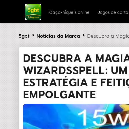
Caça-níqueis online
Jogos de carta
5gbt
Notícias da Marca
Descubra a Magia 
DESCUBRA A MAGIA
WIZARDSSPELL: UM
ESTRATÉGIA E FEIT
EMPOLGANTE