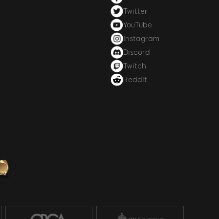
Twitter
YouTube
Instagram
Discord
Twitch
Reddit