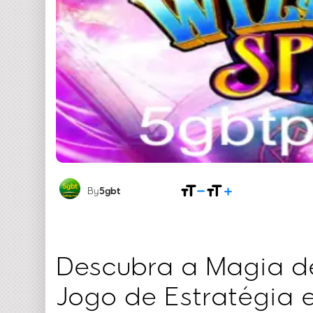
By
5gbt
Descubra a Magia d
Jogo de Estratégia e