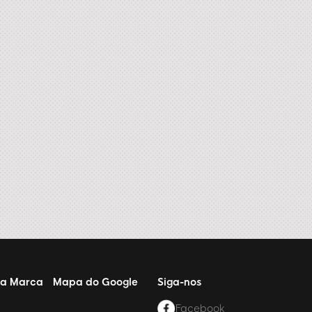
da Marca
Mapa do Google
Siga-nos
Facebook