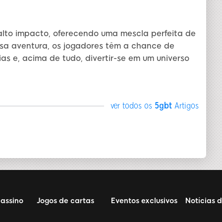
alto impacto, oferecendo uma mescla perfeita de
essa aventura, os jogadores têm a chance de
ias e, acima de tudo, divertir-se em um universo
ver todos os
5gbt
Artigos
cassino
Jogos de cartas
Eventos exclusivos
Notícias 