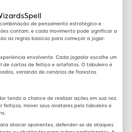
izardsSpell
 combinação de pensamento estratégico e
cisões contam, e cada movimento pode significar a
stão as regras básicas para começar a jogar:
 experiência envolvente. Cada jogador escolhe um
de cartas de feitiço e artefatos. O tabuleiro é
ados, variando de cenários de florestas
or tendo a chance de realizar ações em sua vez.
feitiços, mover seus avatares pelo tabuleiro e
ns.
 para atacar oponentes, defender-se de ataques