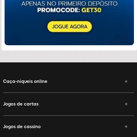
Caça-níqueis online
Jogos de cartas
Jogos de cassino