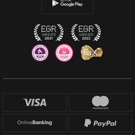
Instagram
Discord
Twitch
Reddit