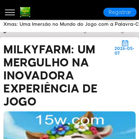
Registrar
Xmas: Uma Imersão no Mundo do Jogo com a Palavra-C
5gbt
Notícias da Marca
MilkyFarm: Um Mergulho n
MILKYFARM: UM
2026-05-
07
MERGULHO NA
INOVADORA
EXPERIÊNCIA DE
JOGO