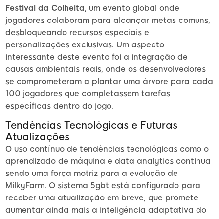
Festival da Colheita
, um evento global onde
jogadores colaboram para alcançar metas comuns,
desbloqueando recursos especiais e
personalizações exclusivas. Um aspecto
interessante deste evento foi a integração de
causas ambientais reais, onde os desenvolvedores
se comprometeram a plantar uma árvore para cada
100 jogadores que completassem tarefas
específicas dentro do jogo.
Tendências Tecnológicas e Futuras
Atualizações
O uso contínuo de tendências tecnológicas como o
aprendizado de máquina e data analytics continua
sendo uma força motriz para a evolução de
MilkyFarm. O sistema 5gbt está configurado para
receber uma atualização em breve, que promete
aumentar ainda mais a inteligência adaptativa do