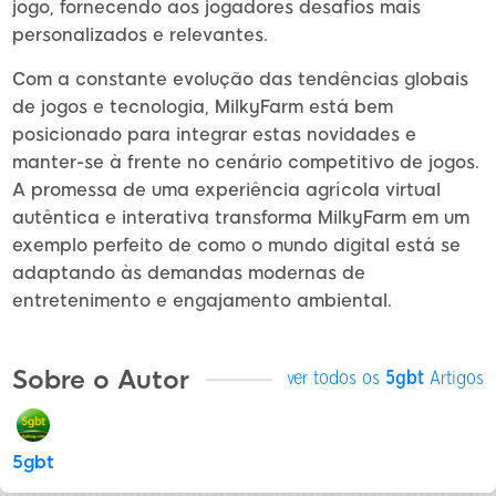
jogo, fornecendo aos jogadores desafios mais
personalizados e relevantes.
Com a constante evolução das tendências globais
de jogos e tecnologia, MilkyFarm está bem
posicionado para integrar estas novidades e
manter-se à frente no cenário competitivo de jogos.
A promessa de uma experiência agrícola virtual
autêntica e interativa transforma MilkyFarm em um
exemplo perfeito de como o mundo digital está se
adaptando às demandas modernas de
entretenimento e engajamento ambiental.
Sobre o Autor
ver todos os
5gbt
Artigos
5gbt