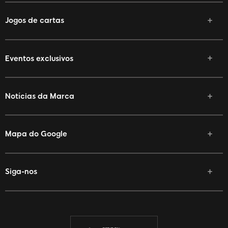
Jogos de cartas
Eventos exclusivos
Notícias da Marca
Mapa do Google
Siga-nos
Facebook
Twitter
YouTube