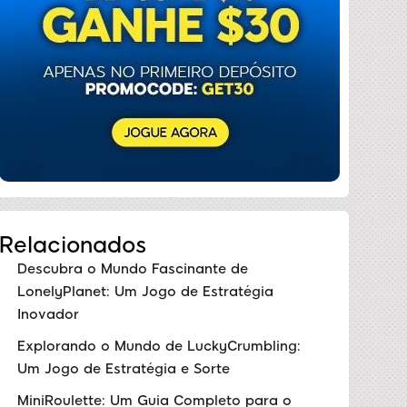
Relacionados
Descubra o Mundo Fascinante de
LonelyPlanet: Um Jogo de Estratégia
Inovador
Explorando o Mundo de LuckyCrumbling:
Um Jogo de Estratégia e Sorte
MiniRoulette: Um Guia Completo para o