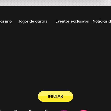
cassino
Jogos de cartas
Eventos exclusivos
Notícias 
INICIAR