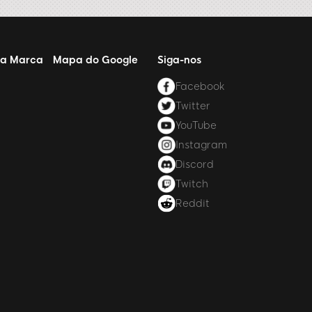
da Marca
Mapa do Google
Siga-nos
Facebook
Twitter
YouTube
Instagram
Discord
Twitch
Reddit