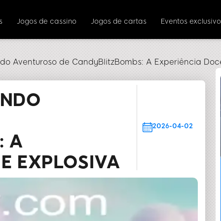
s
Jogos de cassino
Jogos de cartas
Eventos exclusivo
do Aventuroso de CandyBlitzBombs: A Experiência Doce
UNDO
2026-04-02
: A
 E EXPLOSIVA