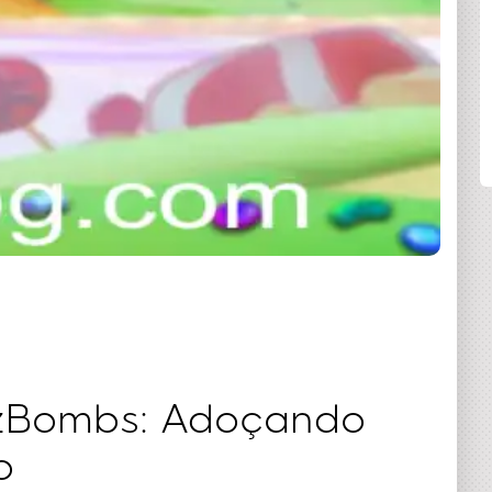
COMPARTILHAR
tzBombs: Adoçando
o