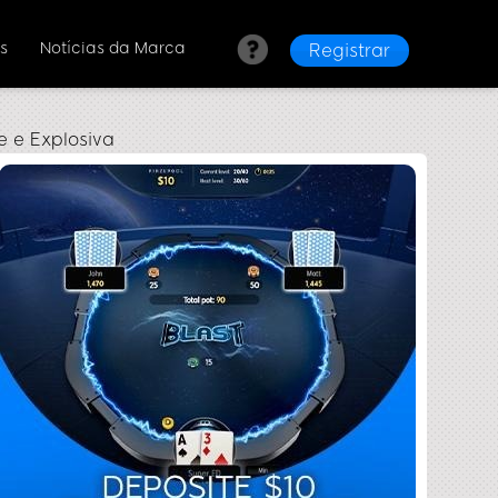
s
Notícias da Marca
Registrar
 e Explosiva