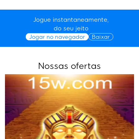
Jogue instantaneamente,
do seu jeito
Jogar no navegador
Baixar
Nossas ofertas