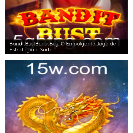
BanditBustBonusBuy: O Empolgante Jogo de
Estratégia e Sorte
Explore o universo do jogo BanditBustBonusBuy,
conhecendo suas regras, introdução e apelo
moderno.