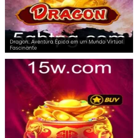
Dragon: Aventura Épica em um Mundo Virtual
Fascinante
Descubra o universo do jogo Dragon e aprenda
as regras que tornam essa aventura virtual
cativante.