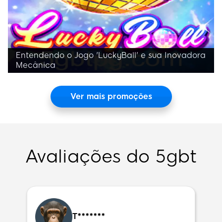
Entendendo o Jogo 'LuckyBall' e sua Inovadora
Mecânica
Descubra o fascinante universo de LuckyBall,
um jogo inovador que está conquistando o
Ver mais promoções
mundo dos games.
Avaliações do 5gbt
T*******