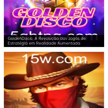
GoldenDisco: A Revolução dos Jogos de
Estratégia em Realidade Aumentada
Explore o mundo de GoldenDisco, um inovador
jogo de estratégia em realidade aumentada,
com regras intrigantes e desafios
emocionantes.