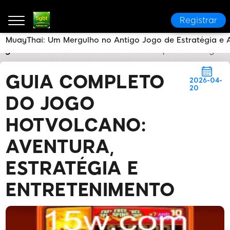
Registrar
MuayThai: Um Mergulho no Antigo Jogo de Estratégia e 
5gbt
Notícias da Marca
Guia Completo do Jogo Ho
GUIA COMPLETO
2026-04-
20
DO JOGO
HOTVOLCANO:
AVENTURA,
ESTRATÉGIA E
ENTRETENIMENTO