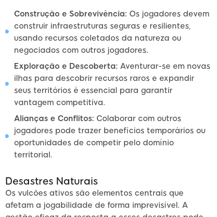
Construção e Sobrevivência:
Os jogadores devem
construir infraestruturas seguras e resilientes,
usando recursos coletados da natureza ou
negociados com outros jogadores.
Exploração e Descoberta:
Aventurar-se em novas
ilhas para descobrir recursos raros e expandir
seus territórios é essencial para garantir
vantagem competitiva.
Alianças e Conflitos:
Colaborar com outros
jogadores pode trazer benefícios temporários ou
oportunidades de competir pelo domínio
territorial.
Desastres Naturais
Os vulcões ativos são elementos centrais que
afetam a jogabilidade de forma imprevisível. A