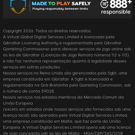
Copyright 2026. Todos os direitos reservados.
A Virtual Global Digital Services Limited é licenciada pela
Gibraltar Licensing Authority e regulamentada pelo Gibraltar
Gambling Commissioner para oferecer serviços de jogo online sob
as leis de Gibraltar (Licenças de Jogo Remoto números 112 e 113)
e não faz nenhuma representação quanto à legalidade desses
serviços em outras jurisdições.
Nossos serviços no Reino Unido são gerenciados pela 5gbt, uma
empresa constituída em Gibraltar. A 5gbt é licenciada e
regulamentada na Grã-Bretanha pela Gambling Commission, sob
o número de conta 39028.
Nossos serviços nos estados membros do Mercado Comum da
União Europeia
(exceto em estados onde nossos serviços são fornecidos sob uma
licença local) são operados pela Virtual Digital Services Limited,
uma empresa constituída em Malta, que faz parte da União
Europeia. A Virtual Digital Services Limited opera sob uma licença
de jogo concedida sob as leis de Malta - MGA/CRP/543/2018