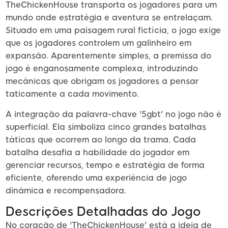
TheChickenHouse transporta os jogadores para um
mundo onde estratégia e aventura se entrelaçam.
Situado em uma paisagem rural fictícia, o jogo exige
que os jogadores controlem um galinheiro em
expansão. Aparentemente simples, a premissa do
jogo é enganosamente complexa, introduzindo
mecânicas que obrigam os jogadores a pensar
taticamente a cada movimento.
A integração da palavra-chave '5gbt' no jogo não é
superficial. Ela simboliza cinco grandes batalhas
táticas que ocorrem ao longo da trama. Cada
batalha desafia a habilidade do jogador em
gerenciar recursos, tempo e estratégia de forma
eficiente, oferendo uma experiência de jogo
dinâmica e recompensadora.
Descrições Detalhadas do Jogo
No coração de 'TheChickenHouse' está a ideia de