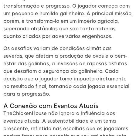
transformação e progresso. O jogador começa com
um pequeno e humilde galinheiro. A principal missão,
porém, é transformá-lo em um império agrícola,
superando obstáculos que são tanto naturais
quanto criados por adversários engenhosos.
Os desafios variam de condições climáticas
severas, que afetam a produção de ovos e o bem-
estar das galinhas, a invasões de raposas astutas
que desafiam a segurança do galinheiro. Cada
decisão que o jogador toma impacta diretamente
no resultado final, tornando cada jogada essencial
para a progressão.
A Conexão com Eventos Atuais
TheChickenHouse não ignora a influência dos
eventos atuais. A sustentabilidade é um tema
crescente, refletido nas escolhas que os jogadores