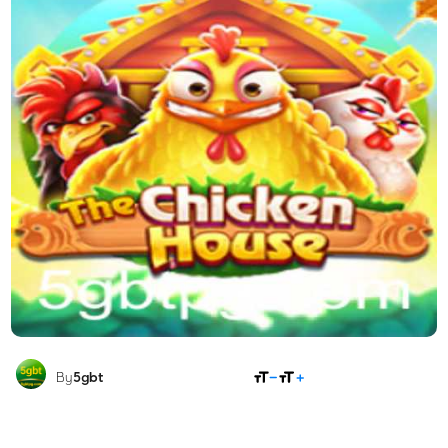
COMPARTILHAR
By
5gbt