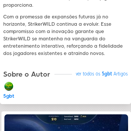
proporciona.
Com a promessa de expansões futuras já no
horizonte, StrikerWILD continua a evoluir. Esse
compromisso com a inovação garante que
StrikerWILD se mantenha na vanguarda do
entretenimento interativo, reforçando a fidelidade
dos jogadores existentes e atraindo novos.
Sobre o Autor
ver todos os
5gbt
Artigos
5gbt