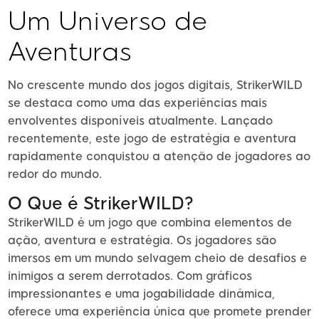
Um Universo de
Aventuras
No crescente mundo dos jogos digitais, StrikerWILD
se destaca como uma das experiências mais
envolventes disponíveis atualmente. Lançado
recentemente, este jogo de estratégia e aventura
rapidamente conquistou a atenção de jogadores ao
redor do mundo.
O Que é StrikerWILD?
StrikerWILD é um jogo que combina elementos de
ação, aventura e estratégia. Os jogadores são
imersos em um mundo selvagem cheio de desafios e
inimigos a serem derrotados. Com gráficos
impressionantes e uma jogabilidade dinâmica,
oferece uma experiência única que promete prender