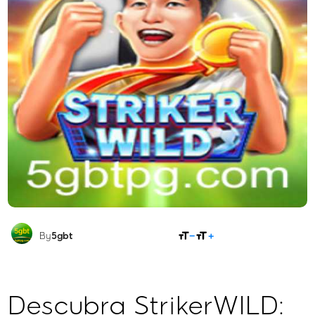
COMPARTILHAR
By
5gbt
Descubra StrikerWILD: