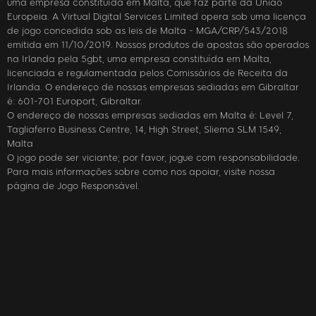
uma empresa constituída em Malta, que faz parte da União
Europeia. A Virtual Digital Services Limited opera sob uma licença
de jogo concedida sob as leis de Malta - MGA/CRP/543/2018
emitida em 11/10/2019. Nossos produtos de apostas são operados
na Irlanda pela 5gbt, uma empresa constituída em Malta,
licenciada e regulamentada pelos Comissários de Receita da
Irlanda. O endereço de nossas empresas sediadas em Gibraltar
é: 601-701 Europort, Gibraltar.
O endereço de nossas empresas sediadas em Malta é: Level 7,
Tagliaferro Business Centre, 14, High Street, Sliema SLM 1549,
Malta
O jogo pode ser viciante; por favor, jogue com responsabilidade.
Para mais informações sobre como nos apoiar, visite nossa
página de Jogo Responsável.