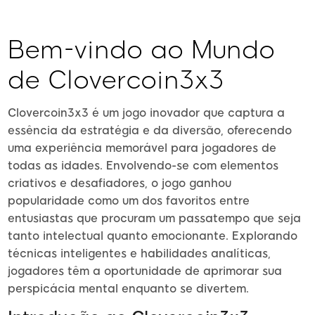
Bem-vindo ao Mundo
de Clovercoin3x3
Clovercoin3x3 é um jogo inovador que captura a
essência da estratégia e da diversão, oferecendo
uma experiência memorável para jogadores de
todas as idades. Envolvendo-se com elementos
criativos e desafiadores, o jogo ganhou
popularidade como um dos favoritos entre
entusiastas que procuram um passatempo que seja
tanto intelectual quanto emocionante. Explorando
técnicas inteligentes e habilidades analíticas,
jogadores têm a oportunidade de aprimorar sua
perspicácia mental enquanto se divertem.