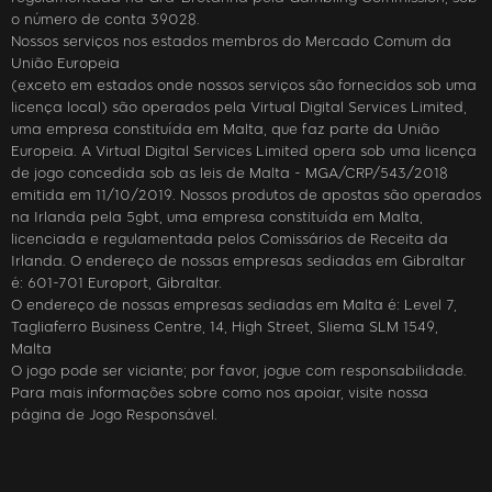
o número de conta 39028.
Nossos serviços nos estados membros do Mercado Comum da
União Europeia
(exceto em estados onde nossos serviços são fornecidos sob uma
licença local) são operados pela Virtual Digital Services Limited,
uma empresa constituída em Malta, que faz parte da União
Europeia. A Virtual Digital Services Limited opera sob uma licença
de jogo concedida sob as leis de Malta - MGA/CRP/543/2018
emitida em 11/10/2019. Nossos produtos de apostas são operados
na Irlanda pela 5gbt, uma empresa constituída em Malta,
licenciada e regulamentada pelos Comissários de Receita da
Irlanda. O endereço de nossas empresas sediadas em Gibraltar
é: 601-701 Europort, Gibraltar.
O endereço de nossas empresas sediadas em Malta é: Level 7,
Tagliaferro Business Centre, 14, High Street, Sliema SLM 1549,
Malta
O jogo pode ser viciante; por favor, jogue com responsabilidade.
Para mais informações sobre como nos apoiar, visite nossa
página de Jogo Responsável.