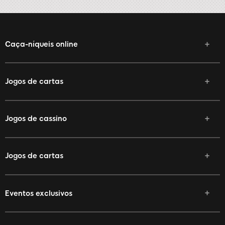
Caça-níqueis online
Jogos de cartas
Jogos de cassino
Jogos de cartas
Eventos exclusivos