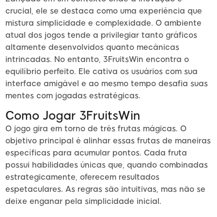
crucial, ele se destaca como uma experiência que
mistura simplicidade e complexidade. O ambiente
atual dos jogos tende a privilegiar tanto gráficos
altamente desenvolvidos quanto mecânicas
intrincadas. No entanto, 3FruitsWin encontra o
equilíbrio perfeito. Ele cativa os usuários com sua
interface amigável e ao mesmo tempo desafia suas
mentes com jogadas estratégicas.
Como Jogar 3FruitsWin
O jogo gira em torno de três frutas mágicas. O
objetivo principal é alinhar essas frutas de maneiras
específicas para acumular pontos. Cada fruta
possui habilidades únicas que, quando combinadas
estrategicamente, oferecem resultados
espetaculares. As regras são intuitivas, mas não se
deixe enganar pela simplicidade inicial.