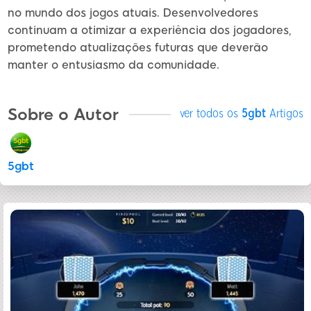
no mundo dos jogos atuais. Desenvolvedores
continuam a otimizar a experiência dos jogadores,
prometendo atualizações futuras que deverão
manter o entusiasmo da comunidade.
Sobre o Autor
ver todos os
5gbt
Artigos
5gbt