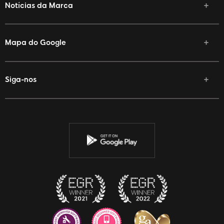
Notícias da Marca
Mapa do Google
Siga-nos
Facebook
Twitter
YouTube
Instagram
Discord
Twitch
Reddit