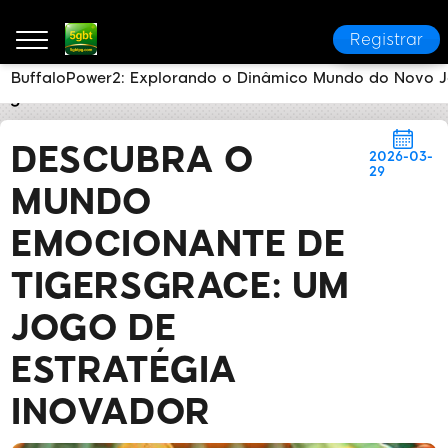
Registrar
BuffaloPower2: Explorando o Dinâmico Mundo do Novo 
5gbt
Notícias da Marca
Descubra o Mundo Emocio
DESCUBRA O
2026-03-
29
MUNDO
EMOCIONANTE DE
TIGERSGRACE: UM
JOGO DE
ESTRATÉGIA
INOVADOR