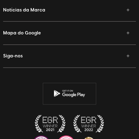
Notícias da Marca
Mapa do Google
Siga-nos
Facebook
Twitter
YouTube
Instagram
Discord
Twitch
Reddit