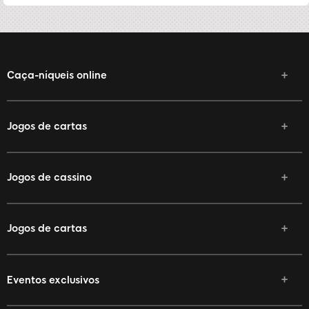
Caça-níqueis online
Jogos de cartas
Jogos de cassino
Jogos de cartas
Eventos exclusivos