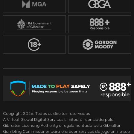
Copyright 2026. Todos os direitos reservados.
A Virtual Global Digital Services Limited é licenciada pela
Gibraltar Licensing Authority e regulamentada pelo Gibraltar
Gambling Commissioner para oferecer serviços de jogo online sob