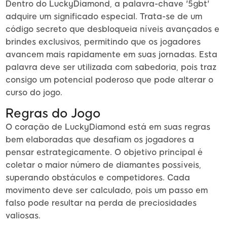
Dentro do LuckyDiamond, a palavra-chave '5gbt'
adquire um significado especial. Trata-se de um
código secreto que desbloqueia níveis avançados e
brindes exclusivos, permitindo que os jogadores
avancem mais rapidamente em suas jornadas. Esta
palavra deve ser utilizada com sabedoria, pois traz
consigo um potencial poderoso que pode alterar o
curso do jogo.
Regras do Jogo
O coração de LuckyDiamond está em suas regras
bem elaboradas que desafiam os jogadores a
pensar estrategicamente. O objetivo principal é
coletar o maior número de diamantes possíveis,
superando obstáculos e competidores. Cada
movimento deve ser calculado, pois um passo em
falso pode resultar na perda de preciosidades
valiosas.