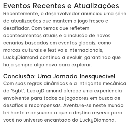
Eventos Recentes e Atualizações
Recentemente, o desenvolvedor anunciou uma série
de atualizações que mantêm o jogo fresco e
desafiador. Com temas que refletem
acontecimentos atuais e a inclusão de novos
cenários baseados em eventos globais, como
marcos culturais e festivais internacionais,
LuckyDiamond continua a evoluir, garantindo que
haja sempre algo novo para explorar.
Conclusão: Uma Jornada Inesquecível
Com suas regras dinâmicas e a intrigante mecânica
de '5gbt', LuckyDiamond oferece uma experiência
envolvente para todos os jogadores em busca de
desafios e recompensas. Aventure-se neste mundo
brilhante e descubra o que o destino reserva para
você no universo encantado do LuckyDiamond.