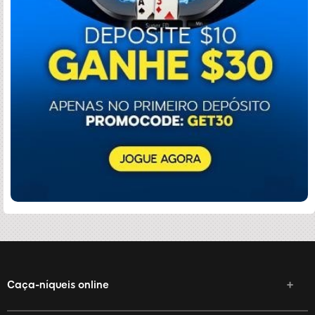
Caça-níqueis online